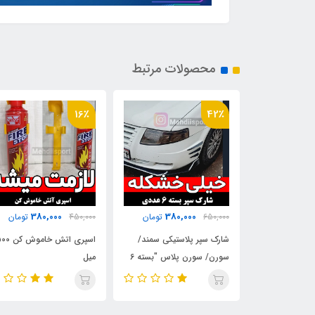
محصولات مرتبط
24٪
16٪
500,000
380,000
380
تومان
450,000
تومان
650,000
تومان
تیکی سمند/
اسپری اتش خاموش کن 500
جاسیگاری خودرو برند سایپا
سورن/ سورن پلاس "بسته 6
میل