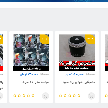
٪
20٪
24٪
520,000
730,000
950,000
تومان
650,000
تومان
000
سردنده مدل c5-سی5
واکس سریع براق کننده بدنه
پک 
خودرو 400 میلی لیتری هامبر
مدل Humber Quick Wax
400ml