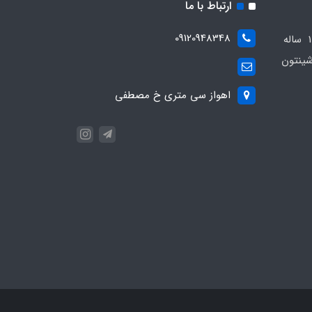
ارتباط با ما
09120948348
مجموعه مهدی اسپرت باسابقه 10 ساله
ینتون
اهواز سی متری خ مصطفی