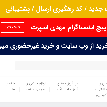
جدید / کد رهگیری ارسال / پشتیبانی
پیج اینستاگرام مهدی اسپرت
کلیک کنید
خرید از وب سایت و خرید غیرحضوری می
سپری ،
سر اگزوز / منبع
لوازم جانبی و
ماشین
ظافتی و
اگزوز / انبار اگزوز
عمومی ماشین
ها
گهداری