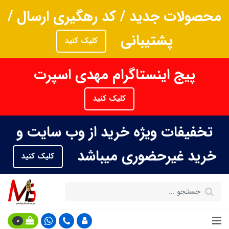
محصولات جدید / کد رهگیری ارسال /
پشتیبانی
کلیک کنید
پیج اینستاگرام مهدی اسپرت
کلیک کنید
تخفیفات ویژه خرید از وب سایت و
خرید غیرحضوری میباشد
کلیک کنید
0