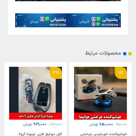
محصولات مرتبط
47٪
31٪
350,000
979,000
1,400,000
تومان
650,000
تومان
کاور سوئیچ فلزی تویوتا کرولا
رترولامپ ماشین