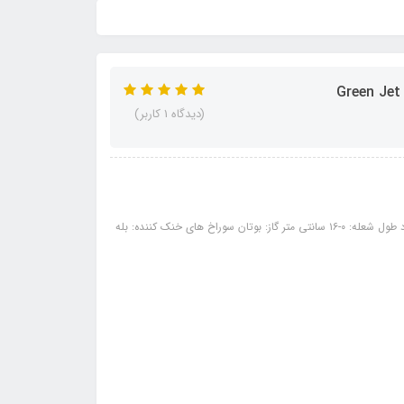
(دیدگاه 1 کاربر)
مشخصات: ویژگی‌های محصول ظرفیت: ۱۸۳ میلی لیتر دما: ۱۳۰۰ درجه سانتی گراد طول شعله: ۰-۱۶ سانتی متر گاز: بوتان سوراخ های خنک کننده: بله