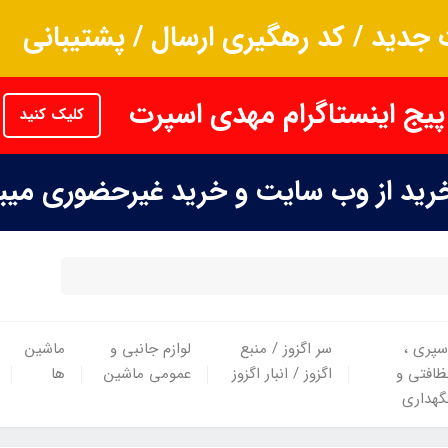
جدید / کد رهگیری ارسال / پشتیبانی
پیج اینستاگرام مهدی اسپرت
کلیک کنید
خرید از وب سایت و خرید غیرحضوری می
سپری ،
سر اگزوز / منبع
لوازم جانبی و
ماشین
ظافتی و
اگزوز / انبار اگزوز
عمومی ماشین
ها
گهداری