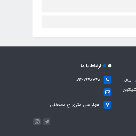
ارتباط با ما
09120948348
مجموعه مهدی اسپرت باسابقه 10 ساله
ینتون
اهواز سی متری خ مصطفی