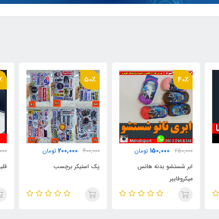
٪
16٪
50٪
2,100,000
200,000
400,000
تومان
2,500,000
تومان
000
پک استیکر برچسب
قلیان مسافرتی ماشینی
برچ