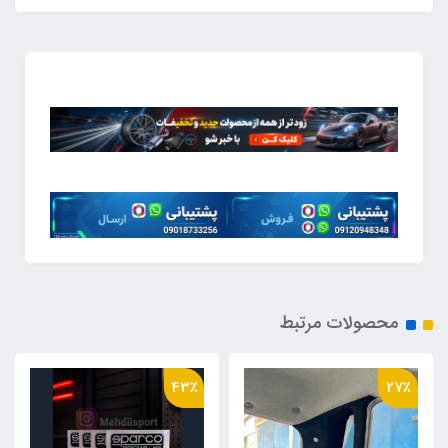
محصولات مرتبط
43٪
27٪