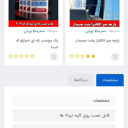
200,000
700,000
950,000
تومان
350,000
تومان
پارچه جیر الکانترا پشت چسبدار
پک برچسب ژله ای اسپارکو کد
2002
مشخصات
دیدگاه‌ها
مشخصات
قابل نصب روی کلیه تیبا2 ها