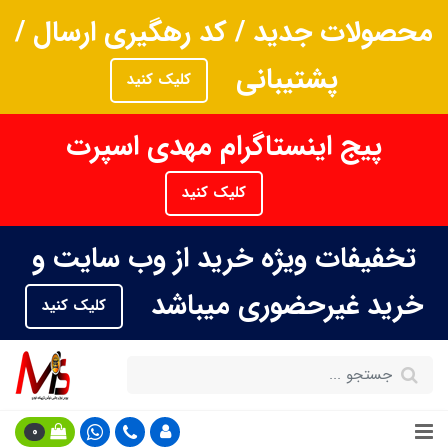
محصولات جدید / کد رهگیری ارسال /
پشتیبانی
کلیک کنید
پیج اینستاگرام مهدی اسپرت
کلیک کنید
تخفیفات ویژه خرید از وب سایت و
خرید غیرحضوری میباشد
کلیک کنید
0