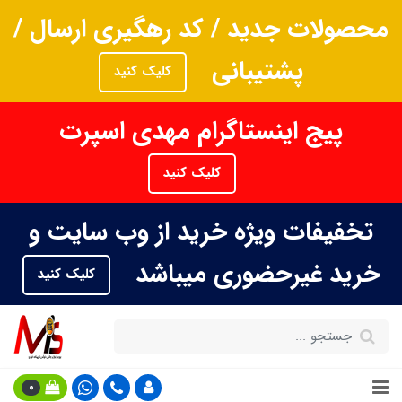
محصولات جدید / کد رهگیری ارسال /
پشتیبانی
کلیک کنید
پیج اینستاگرام مهدی اسپرت
کلیک کنید
تخفیفات ویژه خرید از وب سایت و
خرید غیرحضوری میباشد
کلیک کنید
0