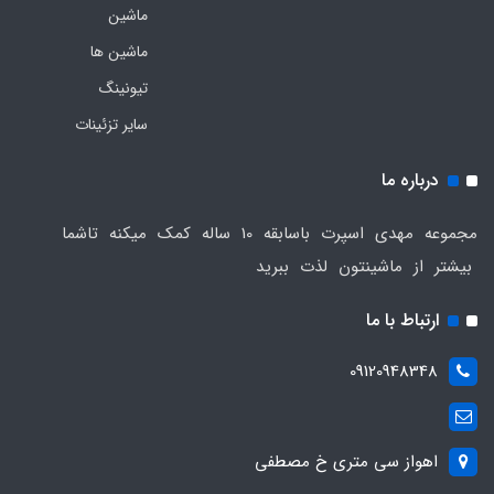
ماشین
ماشین ها
تیونینگ
سایر تزئینات
درباره ما
مجموعه مهدی اسپرت باسابقه 10 ساله کمک میکنه تاشما
بیشتر از ماشینتون لذت ببرید
ارتباط با ما
09120948348
اهواز سی متری خ مصطفی