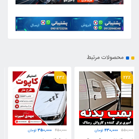
محصولات مرتبط
31٪
23٪
979,000
350,000
450,000
تومان
1,400,000
تومان