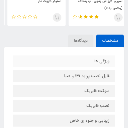
استیکر کاپوت مار
کاور سوییچ فلزی اسپرتیج2025/کیا
k3/کیا k5
مشخصات
دیدگاه‌ها
ویژگی ها
قابل نصب پراید 131 و صبا
سوکت فابریک
نصب فابریک
زیبایی و جلوه ی خاص