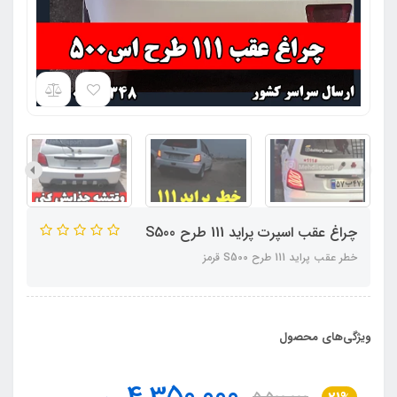
چراغ عقب اسپرت پراید 111 طرح S500
خطر عقب پراید 111 طرح S500 قرمز
ویژگی‌های محصول