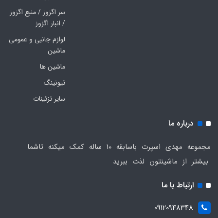
سر اگزوز / منبع اگزوز
/ انبار اگزوز
لوازم جانبی و عمومی
ماشین
ماشین ها
تیونینگ
سایر تزئینات
درباره ما
مجموعه مهدی اسپرت باسابقه 10 ساله کمک میکنه تاشما
بیشتر از ماشینتون لذت ببرید
ارتباط با ما
09120948348