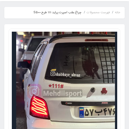
خانه
فهرست محصولات
چراغ عقب اسپرت پراید 111 طرح S500