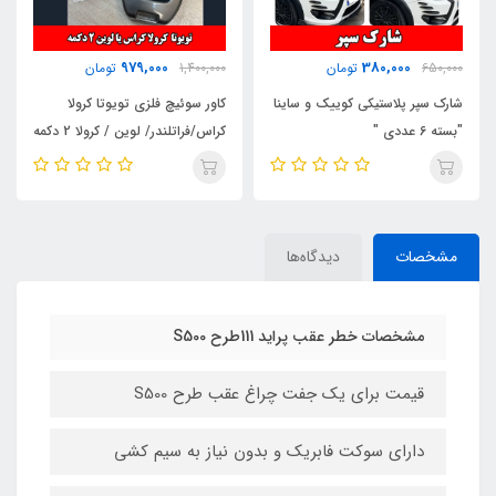
750,000
979,000
1,400,000
تومان
950,000
تومان
کاور سوئیچ فلزی تویوتا کرولا
شیشه ایینه راهنما دار "بسته 2
کراس/فراتلندر/ لوین / کرولا 2 دکمه
عددی "
مشخصات
دیدگاه‌ها
مشخصات خطر عقب پراید 111طرح S500
قیمت برای یک جفت چراغ عقب طرح S500
دارای سوکت فابریک و بدون نیاز به سیم کشی