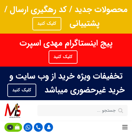
محصولات جدید / کد رهگیری ارسال /
پشتیبانی
کلیک کنید
پیج اینستاگرام مهدی اسپرت
کلیک کنید
تخفیفات ویژه خرید از وب سایت و
خرید غیرحضوری میباشد
کلیک کنید
0