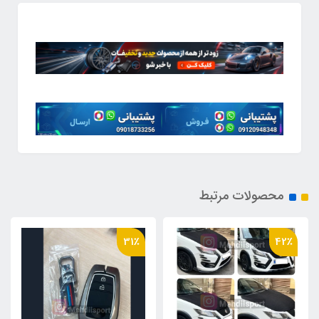
محصولات مرتبط
22٪
31٪