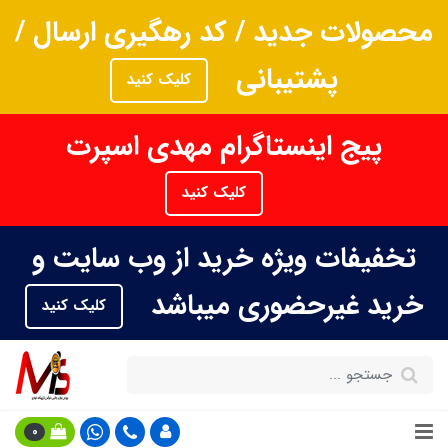
محصولات جدید / کد رهگیری ارسال /
پشتیبانی
کلیک کنید
پیج اینستاگرام مهدی اسپرت
کلیک کنید
تخفیفات ویژه خرید از وب سایت و
خرید غیرحضوری میباشد
کلیک کنید
0