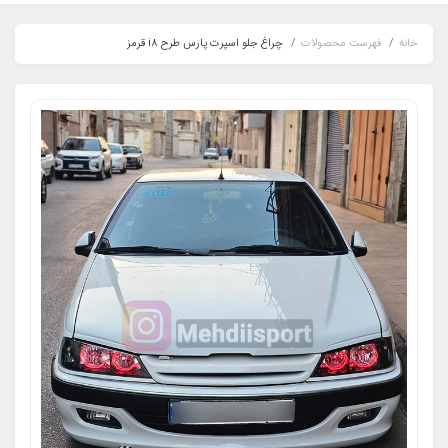
خانه
فهرست محصولات
چراغ جلو اسپرت پارس طرح i8 قرمز