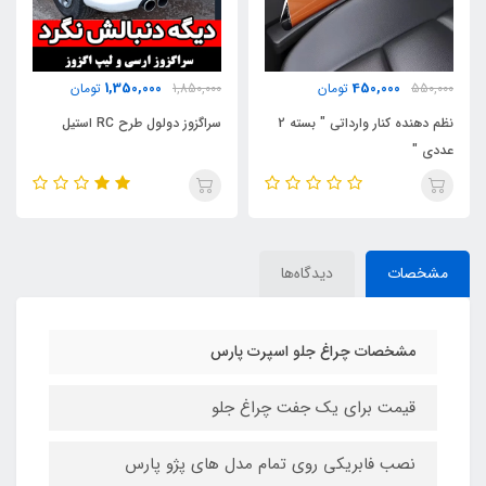
550,000
1,350,000
1,850,000
تومان
750,000
تومان
سراگزوز دولول طرح RC استیل
فلکسیبل چراغ 2 حالته + فیلم
محصول
مشخصات
دیدگاه‌ها
مشخصات چراغ جلو اسپرت پارس
قیمت برای یک جفت چراغ جلو
نصب فابریکی روی تمام مدل های پژو پارس