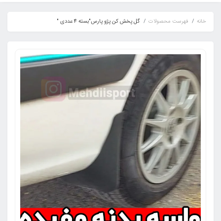
خانه
فهرست محصولات
گل پخش کن پژو پارس"بسته 4 عددی "