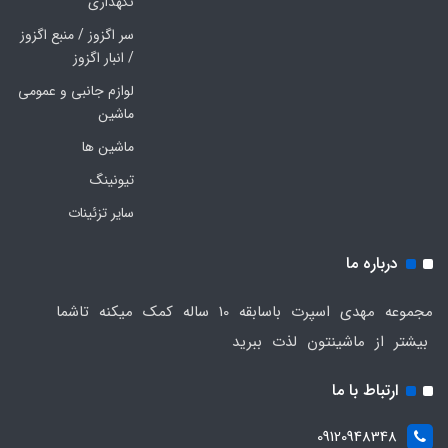
نگهداری
سر اگزوز / منبع اگزوز
/ انبار اگزوز
لوازم جانبی و عمومی
ماشین
ماشین ها
تیونینگ
سایر تزئینات
درباره ما
مجموعه مهدی اسپرت باسابقه 10 ساله کمک میکنه تاشما
بیشتر از ماشینتون لذت ببرید
ارتباط با ما
09120948348