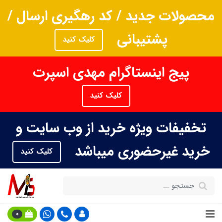
محصولات جدید / کد رهگیری ارسال /
پشتیبانی
کلیک کنید
پیج اینستاگرام مهدی اسپرت
کلیک کنید
تخفیفات ویژه خرید از وب سایت و
خرید غیرحضوری میباشد
کلیک کنید
0