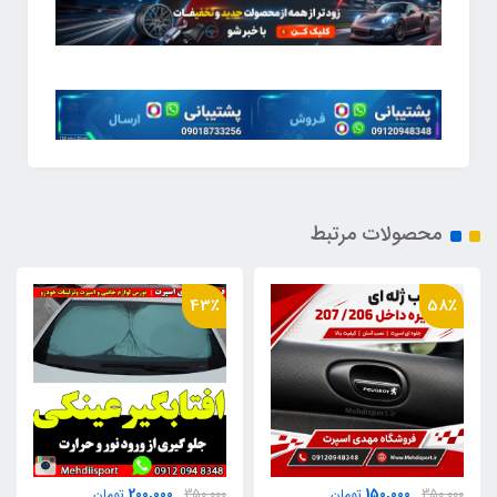
محصولات مرتبط
43٪
58٪
200,000
150,000
350,000
تومان
350,000
تومان