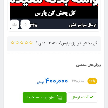
گل پخش کن پژو پارس"بسته 4 عددی "
ویژگی‌های محصول
400,000
450,000
12%
تومان
آماده ارسال
افزودن به سبدخرید