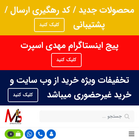
محصولات جدید / کد رهگیری ارسال /
پشتیبانی
کلیک کنید
پیج اینستاگرام مهدی اسپرت
کلیک کنید
تخفیفات ویژه خرید از وب سایت و
خرید غیرحضوری میباشد
کلیک کنید
0