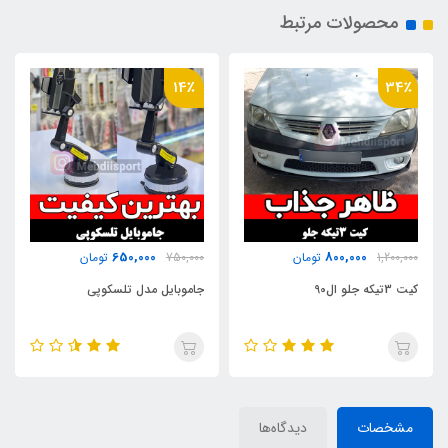
محصولات مرتبط
29٪
14٪
250,000
650,000
750,000
تومان
350,000
تومان
جاموبایل مدل تلسکوپی
زه طرح استیل دریچه کولر
مشخصات
دیدگاه‌ها