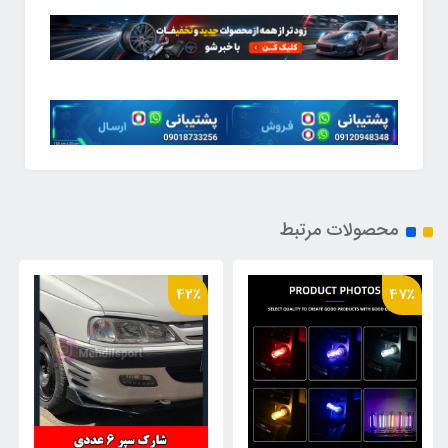
محصولات مرتبط
47٪
42٪