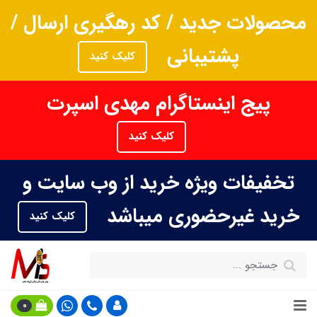
محصولات جدید / کد رهگیری ارسال /
پشتیبانی
کلیک کنید
پیج اینستاگرام مهدی اسپرت
کلیک کنید
تخفیفات ویژه خرید از وب سایت و
خرید غیرحضوری میباشد
کلیک کنید
0