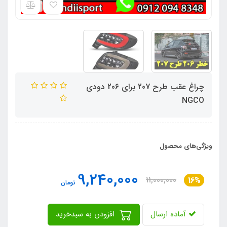
چراغ عقب طرح 207 برای 206 دودی
NGCO
ویژگی‌های محصول
9,240,000
11,000,000
16%
تومان
آماده ارسال
افزودن به سبدخرید