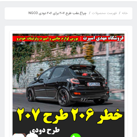
خانه
فهرست محصولات
چراغ عقب طرح 207 برای 206 دودی NGCO