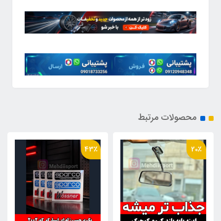
محصولات مرتبط
49٪
43٪