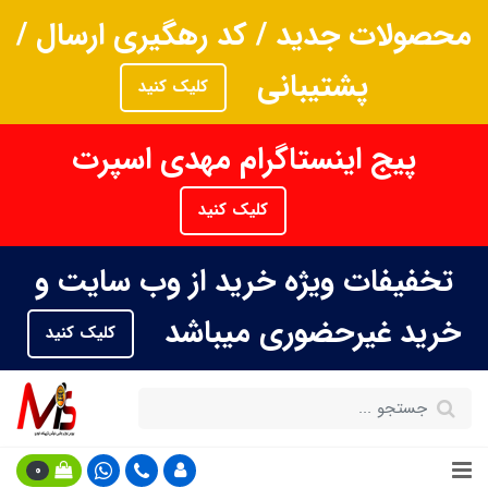
محصولات جدید / کد رهگیری ارسال /
پشتیبانی
کلیک کنید
پیج اینستاگرام مهدی اسپرت
کلیک کنید
تخفیفات ویژه خرید از وب سایت و
خرید غیرحضوری میباشد
کلیک کنید
0