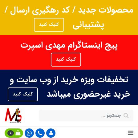
محصولات جدید / کد رهگیری ارسال /
پشتیبانی
کلیک کنید
پیج اینستاگرام مهدی اسپرت
کلیک کنید
تخفیفات ویژه خرید از وب سایت و
خرید غیرحضوری میباشد
کلیک کنید
0