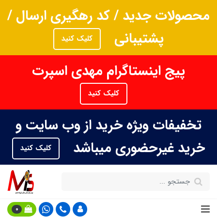
محصولات جدید / کد رهگیری ارسال /
پشتیبانی
کلیک کنید
پیج اینستاگرام مهدی اسپرت
کلیک کنید
تخفیفات ویژه خرید از وب سایت و
خرید غیرحضوری میباشد
کلیک کنید
0