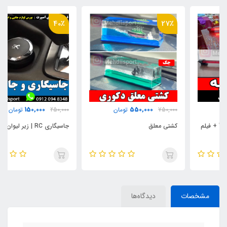
40٪
27٪
150,000
550,000
750,000
تومان
250,000
تومان
کشتی معلق
جاسیگاری RC | زیر لیوان 206
مشخصات
دیدگاه‌ها