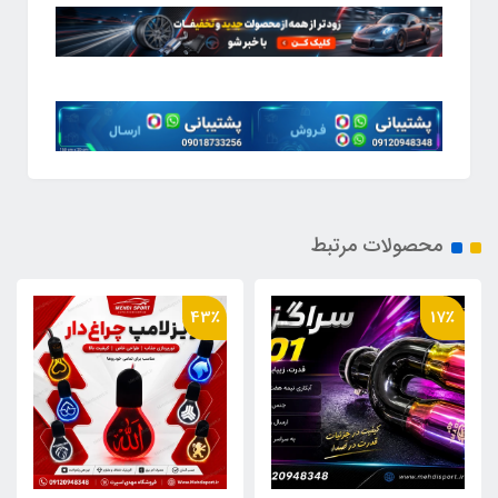
محصولات مرتبط
43٪
17٪