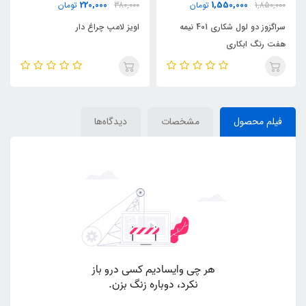
220,000
1,550,000
1,850,000
تومان
380,000
تومان
سراگزوز دو لول شکاری 401 نیمه
اویز لامپ چراغ دار
هفت رنگ ابکاری
فیلم محصول
مشخصات
دیدگاه‌ها