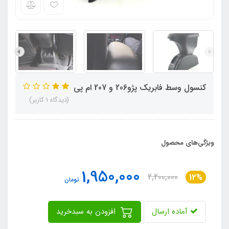
کنسول وسط فابریک پژو206 و 207 ام پی
(دیدگاه 1 کاربر)
ویژگی‌های محصول
1,950,000
2,200,000
12%
تومان
آماده ارسال
افزودن به سبدخرید