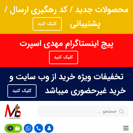
محصولات جدید / کد رهگیری ارسال /
پشتیبانی
کلیک کنید
پیج اینستاگرام مهدی اسپرت
کلیک کنید
تخفیفات ویژه خرید از وب سایت و
خرید غیرحضوری میباشد
کلیک کنید
0