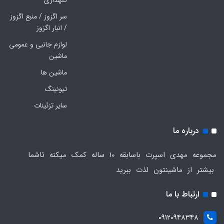
نگهداری
سر اگزوز / منبع اگزوز
/ انبار اگزوز
لوازم جانبی و عمومی
ماشین
ماشین ها
تیونینگ
سایر تزئینات
درباره ما
مجموعه مهدی اسپرت باسابقه 10 ساله کمک میکنه تاشما
بیشتر از ماشینتون لذت ببرید
ارتباط با ما
09120948348