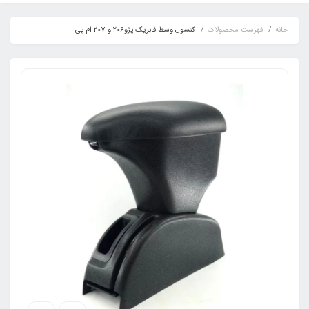
خانه
فهرست محصولات
کنسول وسط فابریک پژو206 و 207 ام پی