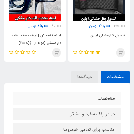
140,000
65,000
95,000
تومان
250,000
تومان
ایینه نقطه کور | ایینه محدب قاب
خوشبو کننده خودرو ایفل مدل
دار مشکی (دونه ای )(2008)
آویزی 10 میل
مشخصات
دیدگاه‌ها
مشخصات
در دو رنگ سفید و مشکی
مناسب برای تمامی خودروها