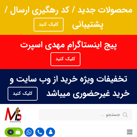
محصولات جدید / کد رهگیری ارسال /
پشتیبانی
کلیک کنید
پیج اینستاگرام مهدی اسپرت
کلیک کنید
تخفیفات ویژه خرید از وب سایت و
خرید غیرحضوری میباشد
کلیک کنید
0