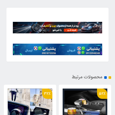
محصولات مرتبط
44٪
32٪