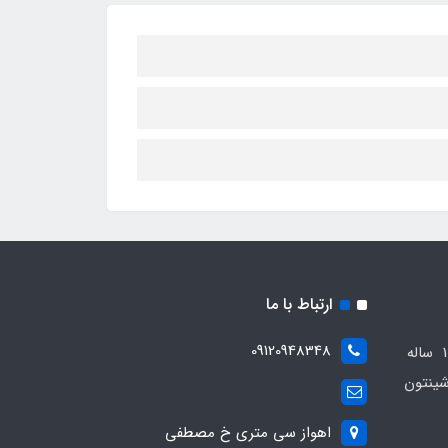
ارتباط با ما
09120948348
مجموعه مهدی اسپرت باسابقه 10 ساله
ینتون
اهواز سی متری خ مصطفی