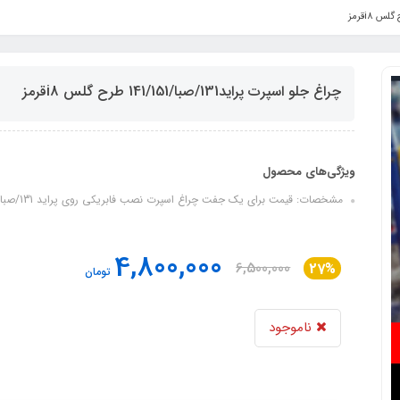
چراغ جلو اسپرت پراید131/صبا/141/151 طرح گلس i8قرمز
ویژگی‌های محصول
مشخصات: قیمت برای یک جفت چراغ اسپرت نصب فابریکی روی پراید 131/صبا/141/151 طراحی جدید و بسیار جذاب
4,800,000
6,500,000
27%
تومان
ناموجود