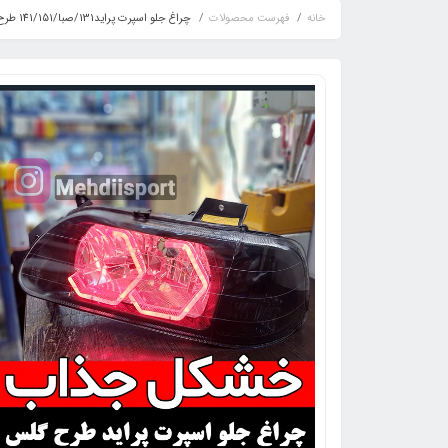
خانه
فهرست محصولات
چراغ جلو اسپرت پراید131/صبا/141/151 طرح گلس i8قرمز