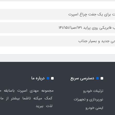
 برای یک جفت چراغ اسپرت
بریکی روی پراید 131/صبا/141/151
ی جدید و بسیار جذاب
دسترسی سریع
درباره ما
تزئینات خودرو
کمک میکنه تاشما بیشتر از ماش
نورپردازی و تجهیزات
لذت ببرید
ایمنی خودرو