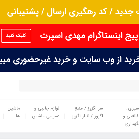
جدید / کد رهگیری ارسال / پشتیبانی
پیج اینستاگرام مهدی اسپرت
کلیک کنید
خرید از وب سایت و خرید غیرحضوری می
سپری ،
سر اگزوز / منبع
لوازم جانبی و
ماشین
ظافتی و
اگزوز / انبار اگزوز
عمومی ماشین
ها
گهداری