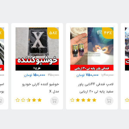
٪
12٪
58٪
750,000
150,000
350,000
تومان
850,000
تومان
000
خوشبو کننده کارتی خودرو
اسپری آبگریزکننده و سرامیک
مدل X
بوستر 400 میلی لیتری هامبر
مح
مدل Humber Ceramic
Booster 400ml