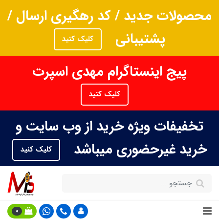
محصولات جدید / کد رهگیری ارسال /
پشتیبانی
کلیک کنید
پیج اینستاگرام مهدی اسپرت
کلیک کنید
تخفیفات ویژه خرید از وب سایت و
خرید غیرحضوری میباشد
کلیک کنید
0