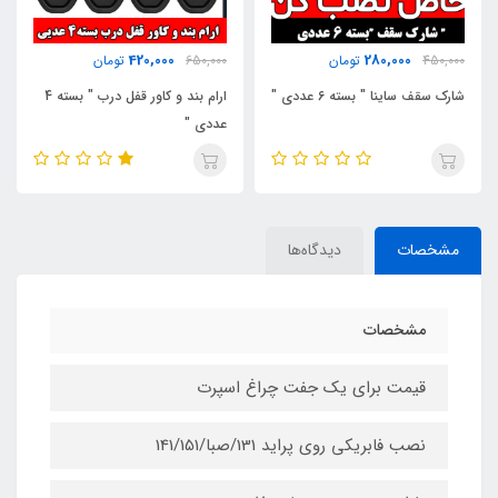
730,000
420,000
650,000
تومان
900,000
تومان
ارام بند و کاور قفل درب " بسته 4
سردنده اسپرت 508
عددی "
مشخصات
دیدگاه‌ها
مشخصات
قیمت برای یک جفت چراغ اسپرت
نصب فابریکی روی پراید 131/صبا/141/151