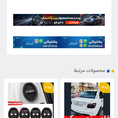
محصولات مرتبط
19٪
36٪