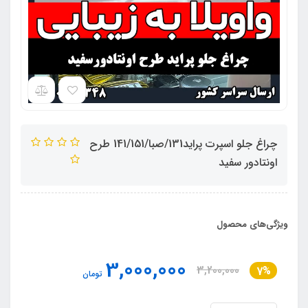
چراغ جلو اسپرت پراید131/صبا/141/151 طرح
اونتادور سفید
ویژگی‌های محصول
3,000,000
3,200,000
7%
تومان