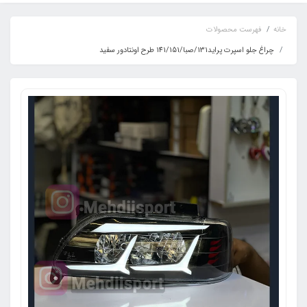
خانه
فهرست محصولات
چراغ جلو اسپرت پراید131/صبا/141/151 طرح اونتادور سفید