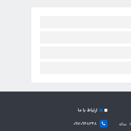
ارتباط با ما
09120948348
مجموعه مهدی اسپرت باسابقه 10 ساله