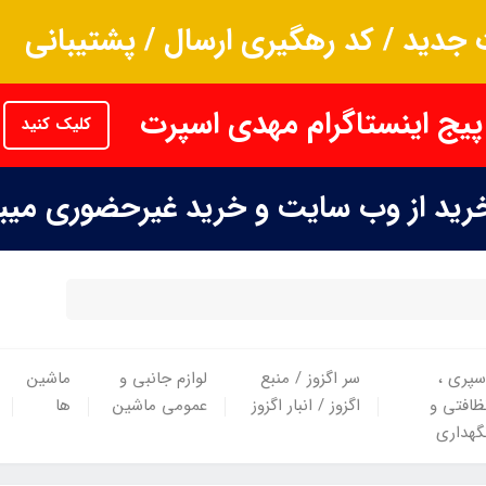
جدید / کد رهگیری ارسال / پشتیبانی
پیج اینستاگرام مهدی اسپرت
کلیک کنید
خرید از وب سایت و خرید غیرحضوری می
سپری ،
سر اگزوز / منبع
لوازم جانبی و
ماشین
ظافتی و
اگزوز / انبار اگزوز
عمومی ماشین
ها
گهداری