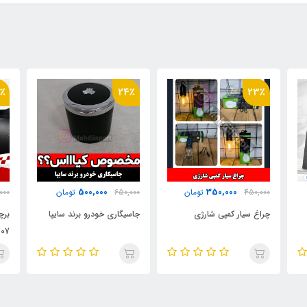
٪
58٪
24٪
150,000
500,000
650,000
تومان
350,000
تومان
000
جاسیگاری خودرو برند سایپا
برچسب ژله ای دستگیره داخل
اتم
207 /206 (2009)
نوپ