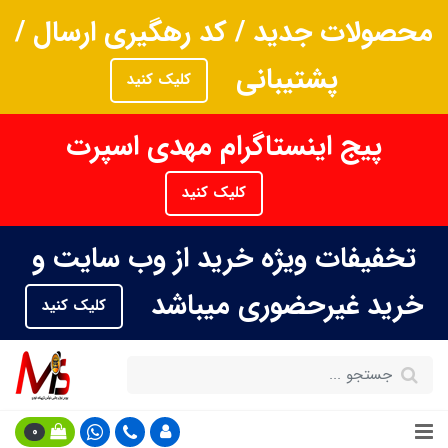
محصولات جدید / کد رهگیری ارسال /
پشتیبانی
کلیک کنید
پیج اینستاگرام مهدی اسپرت
کلیک کنید
تخفیفات ویژه خرید از وب سایت و
خرید غیرحضوری میباشد
کلیک کنید
0