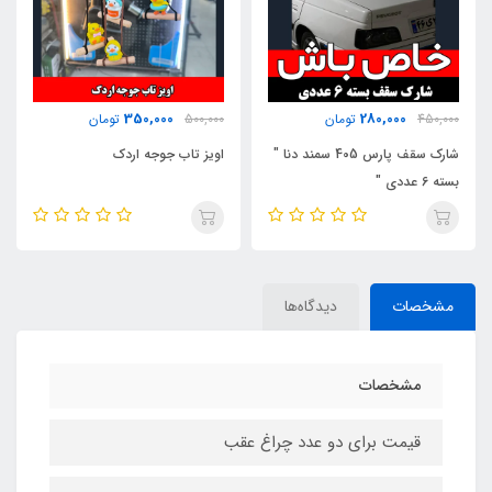
170,000
350,000
500,000
تومان
300,000
تومان
اویز تاب جوجه اردک
پد پالیش بدنه و داشبرد m
مشخصات
دیدگاه‌ها
مشخصات
قیمت برای دو عدد چراغ عقب