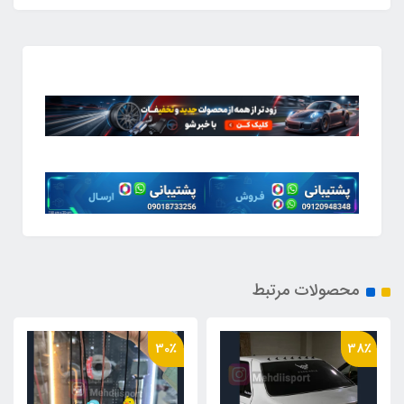
محصولات مرتبط
44٪
30٪