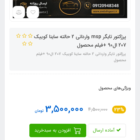
پرژکتور تایگر msp وارداتی 2 حالته ساینا کوییک
207 ال90 +فیلم محصول
پرژکتور تایگر وارداتی 2 حالته ساینا کوییک 207 ال90 +فیلم
محصول
ویژگی‌های محصول
3,500,000
4,500,000
23%
تومان
آماده ارسال
افزودن به سبدخرید