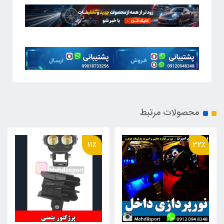
محصولات مرتبط
56٪
11٪