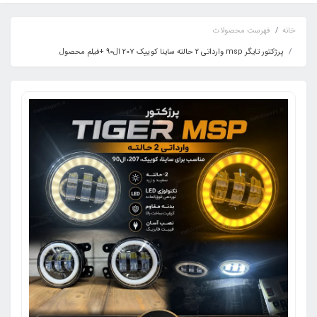
خانه
فهرست محصولات
پرژکتور تایگر msp وارداتی 2 حالته ساینا کوییک 207 ال90 +فیلم محصول