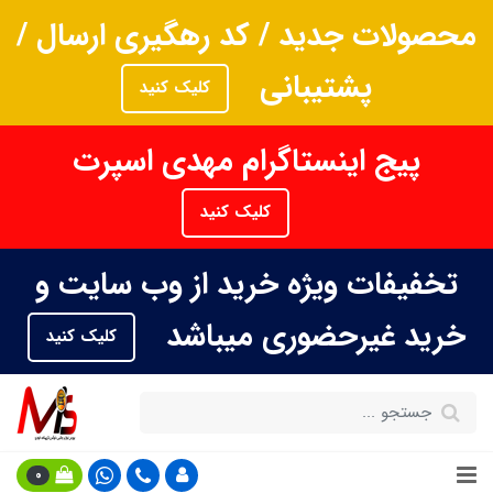
محصولات جدید / کد رهگیری ارسال /
پشتیبانی
کلیک کنید
پیج اینستاگرام مهدی اسپرت
کلیک کنید
تخفیفات ویژه خرید از وب سایت و
خرید غیرحضوری میباشد
کلیک کنید
0