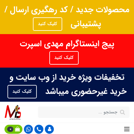
محصولات جدید / کد رهگیری ارسال /
پشتیبانی
کلیک کنید
پیج اینستاگرام مهدی اسپرت
کلیک کنید
تخفیفات ویژه خرید از وب سایت و
خرید غیرحضوری میباشد
کلیک کنید
0