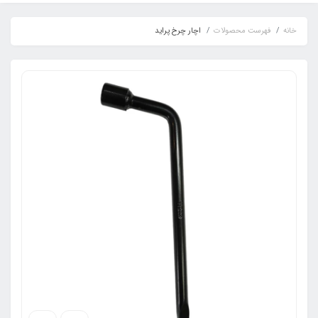
خانه
فهرست محصولات
اچار چرخ پراید