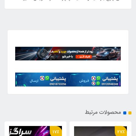
محصولات مرتبط
40٪
17٪