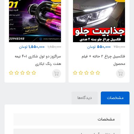
210,000
1,550,000
1,850,000
تومان
350,000
تومان
سراگزوز دو لول شکاری 401 نیمه
ورق فیوز تستردار
هفت رنگ ابکاری
مشخصات
دیدگاه‌ها
مشخصات