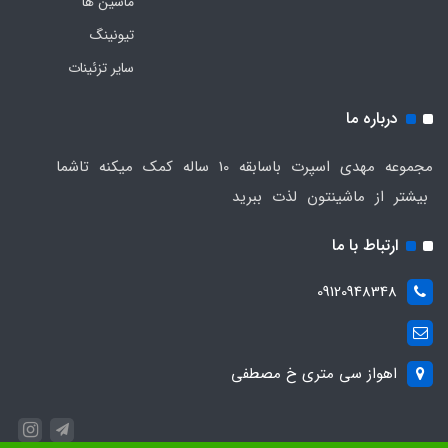
ماشین ها
تیونینگ
سایر تزئینات
درباره ما
مجموعه مهدی اسپرت باسابقه 10 ساله کمک میکنه تاشما
بیشتر از ماشینتون لذت ببرید
ارتباط با ما
09120948348
اهواز سی متری خ مصطفی