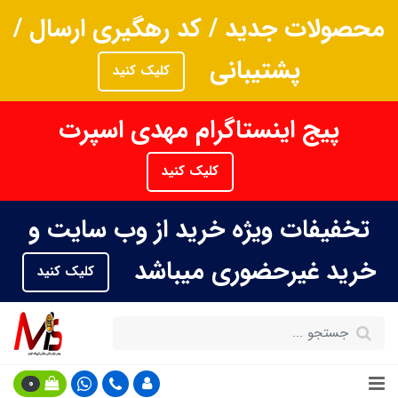
محصولات جدید / کد رهگیری ارسال /
پشتیبانی
کلیک کنید
پیج اینستاگرام مهدی اسپرت
کلیک کنید
تخفیفات ویژه خرید از وب سایت و
خرید غیرحضوری میباشد
کلیک کنید
0