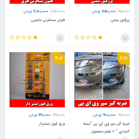
2,100,000
850,000
950,000
تومان
2,500,000
تومان
پرژکتور بتمنی
قلیان مسافرتی ماشینی
40٪
27٪
210,000
700,000
950,000
تومان
350,000
تومان
ضربه گیر سپر وی آی پی "بسته
ورق فیوز تستردار
2عددی " + فیلم محصول