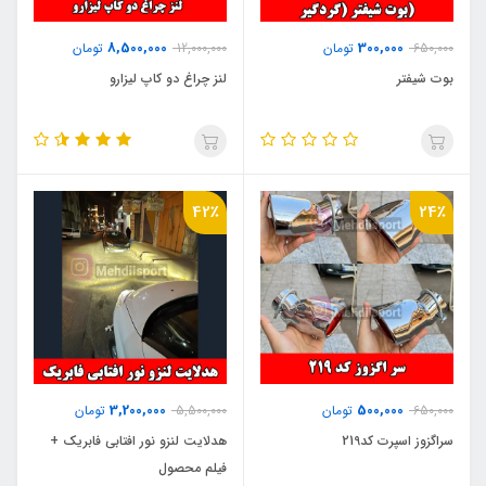
8,500,000
300,000
650,000
تومان
12,000,000
تومان
بوت شیفتر
لنز چراغ دو کاپ لیزارو
42٪
24٪
3,200,000
500,000
650,000
تومان
5,500,000
تومان
سراگزوز اسپرت کد219
هدلایت لنزو نور افتابی فابریک +
فیلم محصول