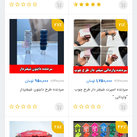
27٪
21٪
950,000
1,750,000
2,200,000
تومان
1,300,000
تومان
سردنده اسپرت شیفتر دار طرح چوب
سردنده طرح دایتون شیفتردار
"وارداتی "
28٪
43٪