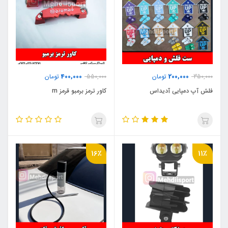
400,000
200,000
350,000
تومان
550,000
تومان
فلش آپ دمپایی آدیداس
کاور ترمز برمبو قرمز m
16٪
11٪