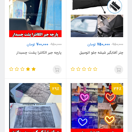
700,000
750,000
950,000
تومان
950,000
تومان
چتر آفتابگیر شیشه جلو اتومبیل
پارچه جیر الکانترا پشت چسبدار
29٪
34٪