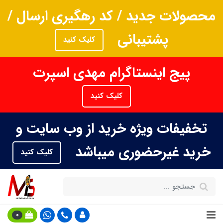
محصولات جدید / کد رهگیری ارسال /
پشتیبانی
کلیک کنید
پیج اینستاگرام مهدی اسپرت
کلیک کنید
تخفیفات ویژه خرید از وب سایت و
خرید غیرحضوری میباشد
کلیک کنید
0