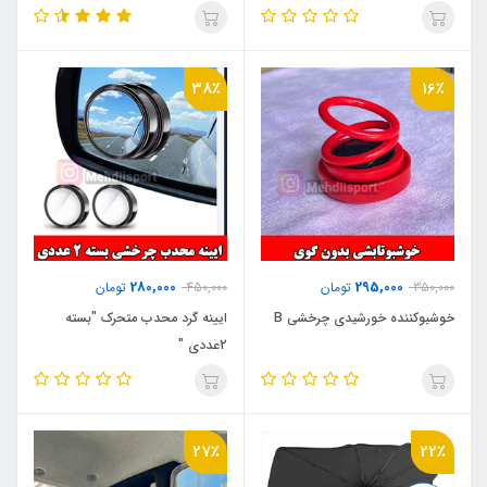
38٪
16٪
280,000
295,000
350,000
تومان
450,000
تومان
خوشبوکننده خورشیدی چرخشی B
ایینه گرد محدب متحرک "بسته
2عددی "
27٪
22٪