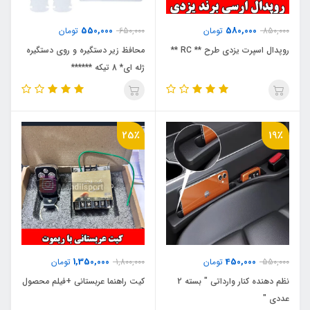
550,000
580,000
850,000
تومان
650,000
تومان
روپدال اسپرت یزدی طرح ** RC **
محافظ زیر دستگیره و روی دستگیره
ژله ای* 8 تیکه ******
25٪
19٪
1,350,000
450,000
550,000
تومان
1,800,000
تومان
نظم دهنده کنار وارداتی " بسته 2
کیت راهنما عربستانی +فیلم محصول
عددی "