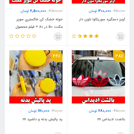
2,500,000
300,000
450,000
تومان
3,500,000
تومان
آویز دستگیره سوریکاوا نئون دار
حوله خشک کن خاکستری سوپر
مگنت 50 در 80 + فیلم محصول
44٪
38٪
170,000
280,000
450,000
تومان
300,000
تومان
بالشت ادیداس m
پد پالیش بدنه و داشبرد m