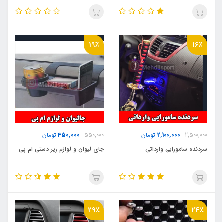
19٪
16٪
450,000
2,100,000
2,500,000
تومان
550,000
تومان
سردنده سامورایی وارداتی
جای لیوان و لوازم زیر دستی ام پی
29٪
24٪