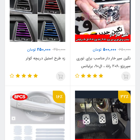
250,000
500,000
650,000
تومان
350,000
تومان
نگین سپر خار دار مناسب برای توری
زه طرح استیل دریچه کولر
سپرپژو ،206 رانا، ، ال90، برلیانس
16٪
32٪