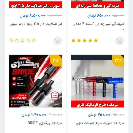
8,500,000
650,000
850,000
تومان
12,000,000
تومان
ضربه گیر سپر ژله ای "بسته 4 عددی
لنز هدلایت دار 2.5 اینچ wst سوپر
"
20٪
22٪
2,400,000
750,000
950,000
تومان
3,000,000
تومان
سردنده اسپرت طرح اتومات فلزی
سردنده ریگلاژی BRIDE