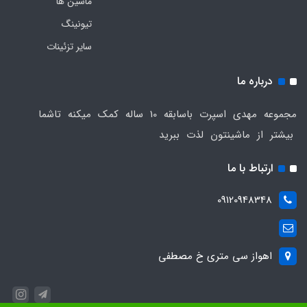
ماشین ها
تیونینگ
سایر تزئینات
درباره ما
مجموعه مهدی اسپرت باسابقه 10 ساله کمک میکنه تاشما
بیشتر از ماشینتون لذت ببرید
ارتباط با ما
09120948348
اهواز سی متری خ مصطفی