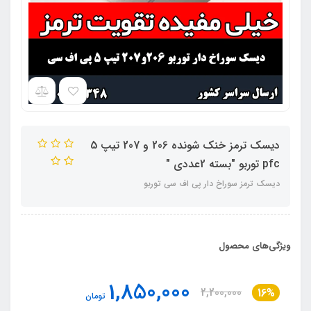
دیسک ترمز خنک شونده 206 و 207 تیپ 5
pfc توربو "بسته 2عددی "
دیسک ترمز سوراخ دار پی اف سی توربو
ویژگی‌های محصول
1,850,000
2,200,000
16%
تومان