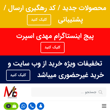
محصولات جدید / کد رهگیری ارسال /
پشتیبانی
کلیک کنید
پیج اینستاگرام مهدی اسپرت
کلیک کنید
تخفیفات ویژه خرید از وب سایت و
خرید غیرحضوری میباشد
کلیک کنید
0