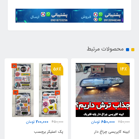
محصولات مرتبط
56٪
14٪
200,000
650,000
750,000
تومان
450,000
تومان
ایینه کاپریسی چراغ دار
پک استیکر برچسب