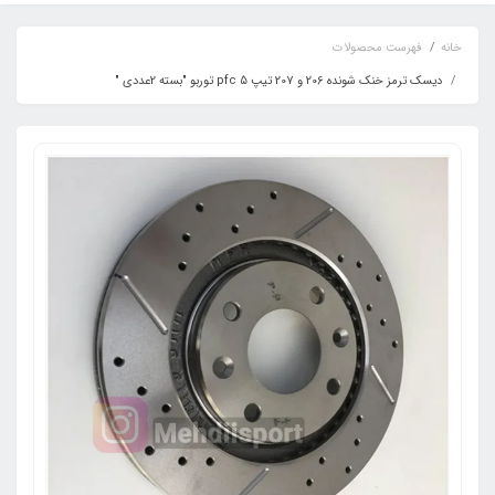
خانه
فهرست محصولات
دیسک ترمز خنک شونده 206 و 207 تیپ 5 pfc توربو "بسته 2عددی "