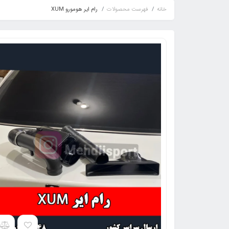
خانه
فهرست محصولات
رام ایر هومورو XUM