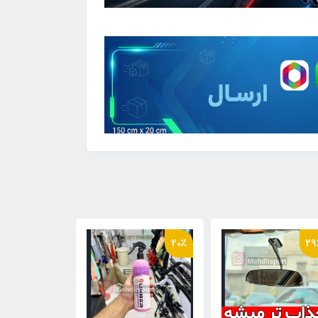
16٪
20