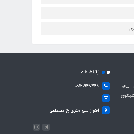
دی
ارتباط با ما
09120948348
مجموعه مهدی اسپرت باسابقه 10 ساله
ینتون
اهواز سی متری خ مصطفی