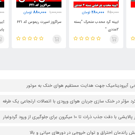
1,500,000
880,000
1,000,000
تومان
2,100,000
تومان
000
ته
سراگزوز اسپرت ریموس کد 621
آیینه کاپریسی(30 سانتی)
واک
پایه بلند فابریکی + فیلم
محصول
0ml
ی آیرودینامیک جهت هدایت مستقیم هوای خنک به موتور
رد مؤثر در خنک‌ سازی جریان هوای ورودی با اتصالات ارتجاعی یک‌ طرفه
لایشی با دقت جذب ذرات تا 10 میکرون برای جلوگیری از ورود گردوغبار
یش راندمان احتراق و توان خروجی در دورهای میانی و بالا