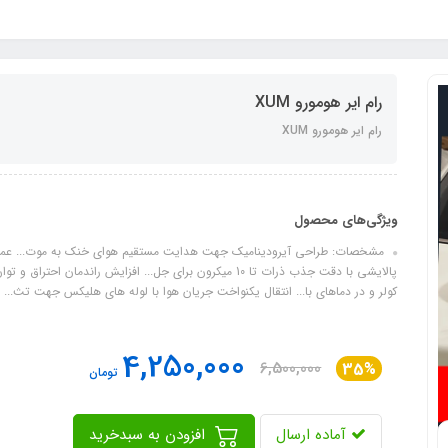
رام ایر هومورو XUM
رام ایر هومورو XUM
ویژگی‌های محصول
مشخصات: طراحی آیرودینامیک جهت هدایت مستقیم هوای خنک به موت... عملکرد م
پالایشی با دقت جذب ذرات تا 10 میکرون برای جل... افزایش ران
کولر و در دماهای با... انتقال یکنواخت جریان هوا با لوله‌ های هلیکس جهت تث...
4,250,000
6,500,000
35%
تومان
آماده ارسال
افزودن به سبدخرید