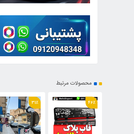
محصولات مرتبط
38٪
31٪