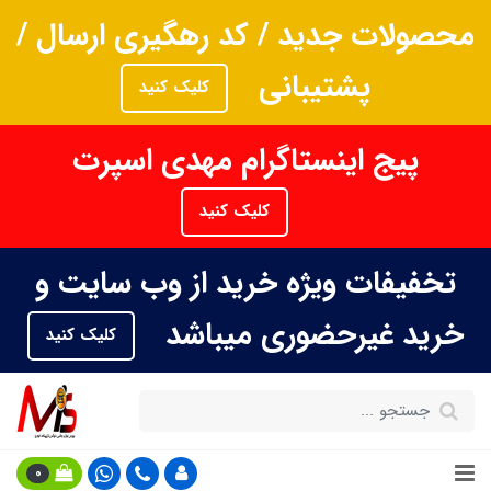
محصولات جدید / کد رهگیری ارسال /
پشتیبانی
کلیک کنید
پیج اینستاگرام مهدی اسپرت
کلیک کنید
تخفیفات ویژه خرید از وب سایت و
خرید غیرحضوری میباشد
کلیک کنید
0