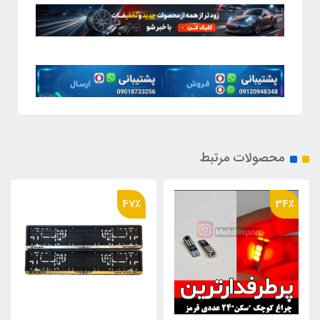
محصولات مرتبط
47٪
34٪