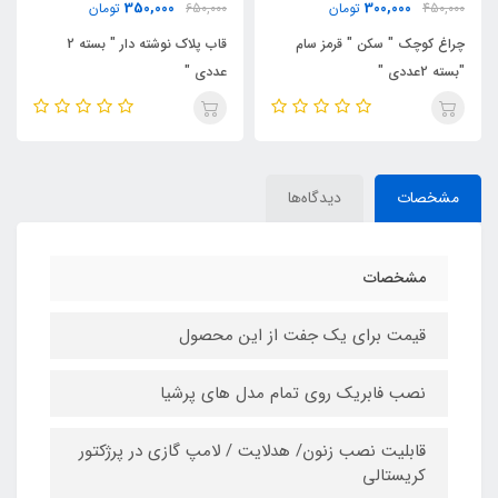
350,000
300,000
450,000
تومان
650,000
تومان
0
چراغ کوچک " سکن " قرمز سام
قاب پلاک نوشته دار " بسته 2
آ
"بسته 2عددی "
عددی "
ف
مشخصات
دیدگاه‌ها
مشخصات
قیمت برای یک جفت از این محصول
نصب فابریک روی تمام مدل های پرشیا
قابلیت نصب زنون/ هدلایت / لامپ گازی در پرژکتور
کریستالی