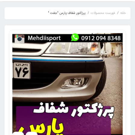
خانه
فهرست محصولات
پرژکتور شفاف پارس "جفت "