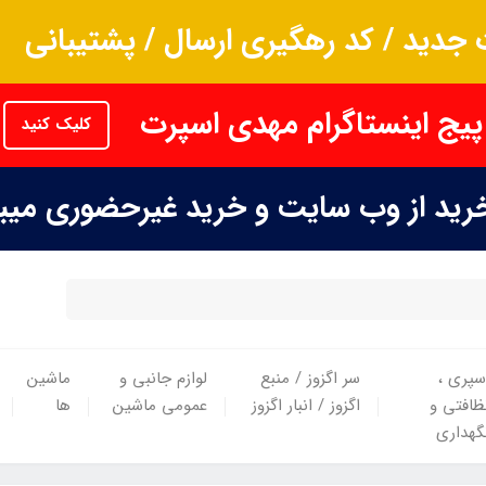
جدید / کد رهگیری ارسال / پشتیبانی
پیج اینستاگرام مهدی اسپرت
کلیک کنید
خرید از وب سایت و خرید غیرحضوری می
سپری ،
سر اگزوز / منبع
لوازم جانبی و
ماشین
ظافتی و
اگزوز / انبار اگزوز
عمومی ماشین
ها
گهداری