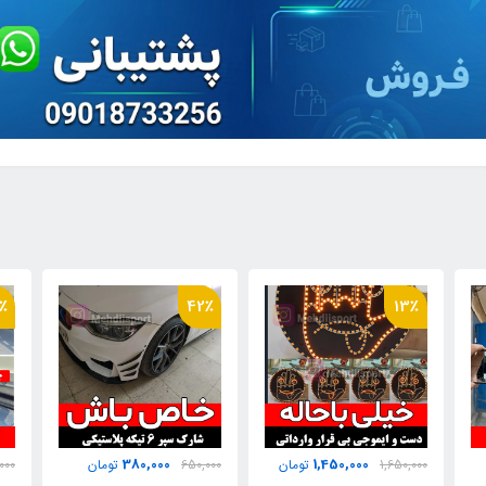
٪
27٪
42٪
550,000
380,000
650,000
تومان
750,000
تومان
000