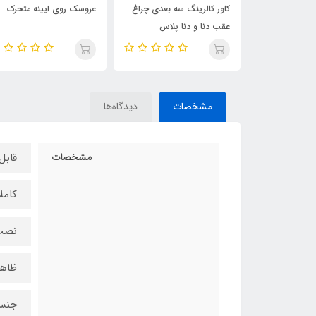
سه بعدی چراغ
عروسک روی ایینه متحرک
دست و ایموجی بی قرار "
 پلاس
وارداتی "
مشخصات
دیدگاه‌ها
مشخصات
قابل
کامل
نصب 
ظاهر
جنس 