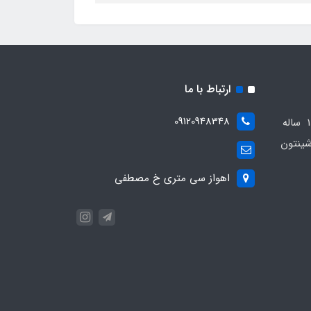
ارتباط با ما
09120948348
مجموعه مهدی اسپرت باسابقه 10 ساله
ینتون
اهواز سی متری خ مصطفی