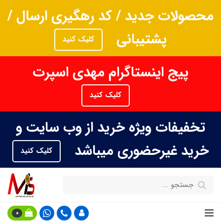
محصولات جدید / کد رهگیری ارسال /
پشتیبانی
کلیک کنید
پیج اینستاگرام مهدی اسپرت
کلیک کنید
تخفیفات ویژه خرید از وب سایت و
خرید غیرحضوری میباشد
کلیک کنید
0