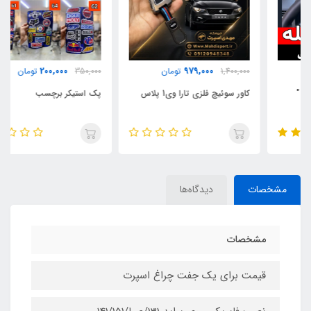
200,000
979,000
1,400,000
تومان
350,000
تومان
کاور سوئیچ فلزی تارا وی1 پلاس
پک استیکر برچسب
مشخصات
دیدگاه‌ها
مشخصات
قیمت برای یک جفت چراغ اسپرت