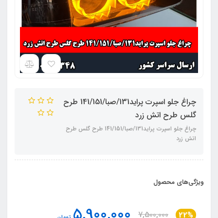
چراغ جلو اسپرت پراید131/صبا/141/151 طرح
گلس طرح اتش زرد
چراغ جلو اسپرت پراید131/صبا/141/151 طرح گلس طرح
اتش زرد
ویژگی‌های محصول
5,900,000
7,500,000
22%
تومان