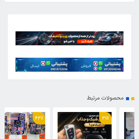
محصولات مرتبط
43٪
31٪