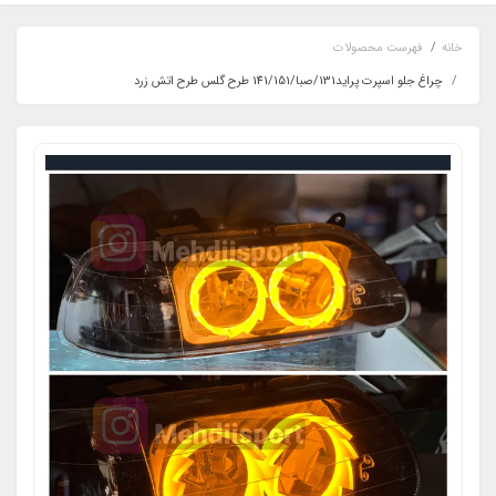
خانه
فهرست محصولات
چراغ جلو اسپرت پراید131/صبا/141/151 طرح گلس طرح اتش زرد