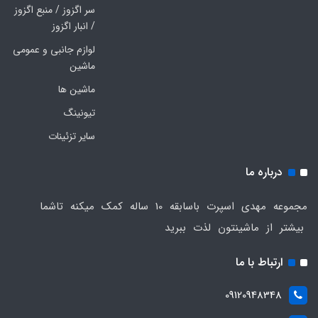
سر اگزوز / منبع اگزوز
/ انبار اگزوز
لوازم جانبی و عمومی
ماشین
ماشین ها
تیونینگ
سایر تزئینات
درباره ما
مجموعه مهدی اسپرت باسابقه 10 ساله کمک میکنه تاشما
بیشتر از ماشینتون لذت ببرید
ارتباط با ما
09120948348