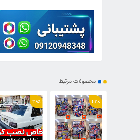
محصولات مرتبط
38٪
43٪