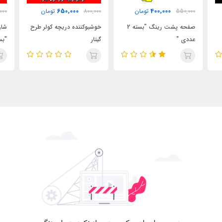
650,000
400,000
550,000
تومان
800,000
تومان
000
صفحه پشت رینگ "بسته 2
خوشبوکننده دریچه کولر طرح
شار
عددی "
گیتار
"بسته 