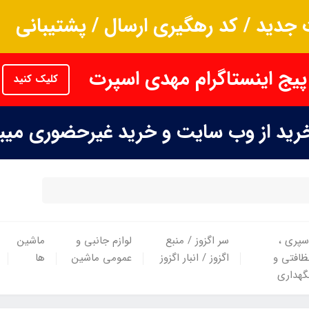
جدید / کد رهگیری ارسال / پشتیبانی
پیج اینستاگرام مهدی اسپرت
کلیک کنید
خرید از وب سایت و خرید غیرحضوری می
سپری ،
سر اگزوز / منبع
لوازم جانبی و
ماشین
ظافتی و
اگزوز / انبار اگزوز
عمومی ماشین
ها
گهداری