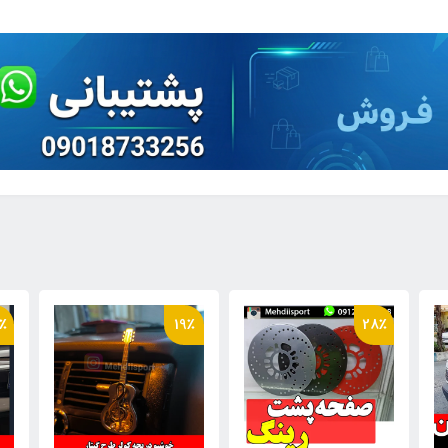
٪
19٪
28٪