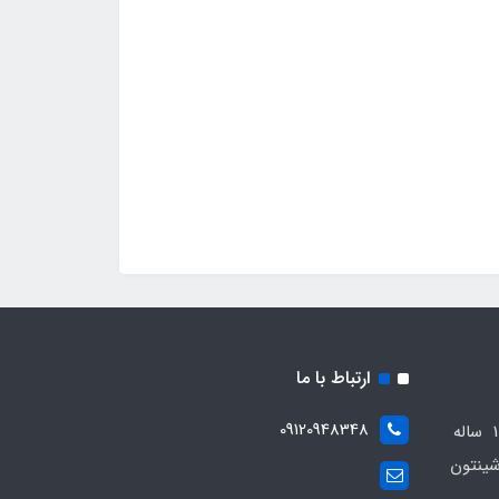
ارتباط با ما
09120948348
مجموعه مهدی اسپرت باسابقه 10 ساله
ینتون