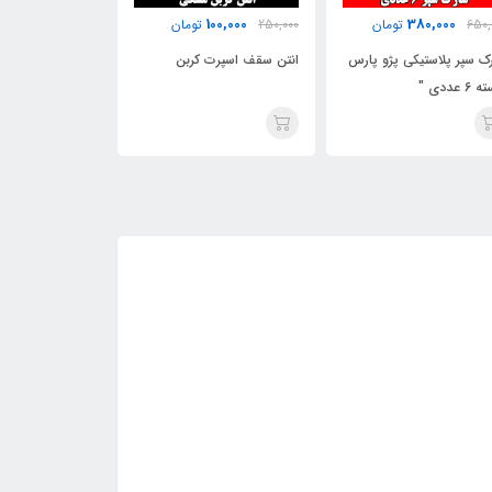
80,000
100,000
380,000
650,
تومان
250,000
تومان
350,000
ک سپر پلاستیکی پژو پارس
انتن سقف اسپرت کربن
میله نگه دارنده 
6 عددی "
بسته 2 عددی "