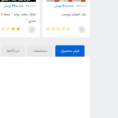
280,000
200,000
220
تومان
350,000
تومان
450,000
تومان
لی ایلین
پک استیکر برچسب
شارک سقف پراید " بسته 6
عددی "
فیلم محصول
مشخصات
دیدگاه‌ها