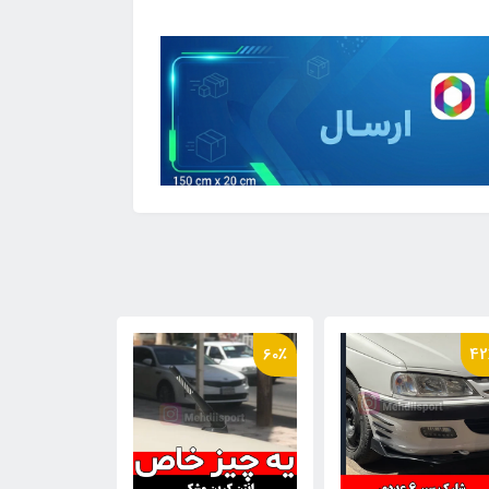
20٪
60٪
42