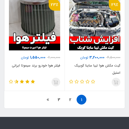
23٪
29٪
1,550,000
3,200,000
4,500,000
تومان
2,000,000
تومان
کیت مکش هوا تیبا ساینا کوییک
فیلتر هوا خودرو برند سیموتا ایرانی
استیل
3
2
1