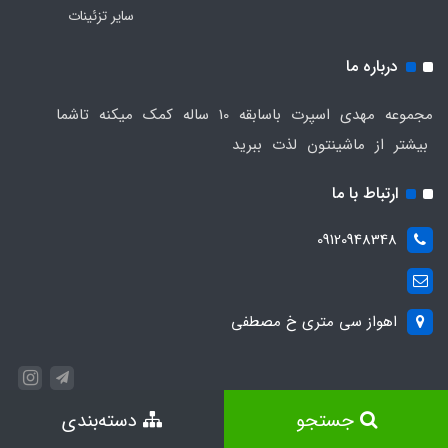
سایر تزئینات
درباره ما
مجموعه مهدی اسپرت باسابقه 10 ساله کمک میکنه تاشما
بیشتر از ماشینتون لذت ببرید
ارتباط با ما
09120948348
اهواز سی متری خ مصطفی
جستجو
دسته‌بندی
ساخت سایت توسط
Portal