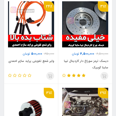
24٪
31٪
500,000
4,500,000
6,500,000
تومان
650,000
تومان
دیسک ترمز سوراخ دار کاردینال تیبا
وایر شمع تقویتی پراید ساژم احمدی
ساینا کوییک
31٪
29٪