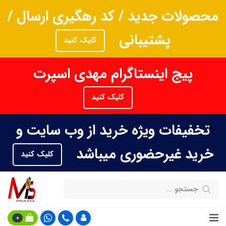
محصولات جدید / کد رهگیری ارسال /
پشتیبانی
کلیک کنید
پیج اینستاگرام مهدی اسپرت
کلیک کنید
تخفیفات ویژه خرید از وب سایت و
خرید غیرحضوری میباشد
کلیک کنید
0