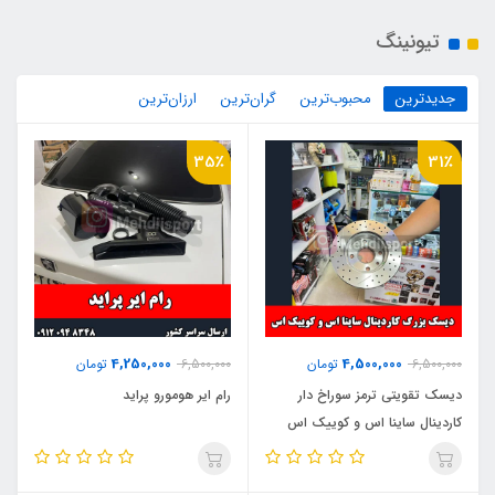
تیونینگ
جدیدترین
محبوب‌ترین
گران‌ترین
ارزان‌ترین
35٪
31٪
4,250,000
4,500,000
6,500,000
تومان
6,500,000
تومان
دیسک تقویتی ترمز سوراخ دار
رام ایر هومورو پراید
کاردینال ساینا اس و کوییک اس
(دیسک بزرگ)