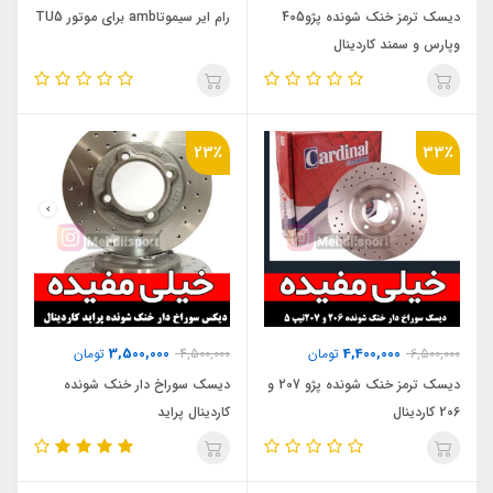
دیسک ترمز خنک شونده پژو405
رام ایر سیموتاamb برای موتور TU5
وپارس و سمند کاردینال
23٪
33٪
3,500,000
4,400,000
6,500,000
تومان
4,500,000
تومان
دیسک ترمز خنک شونده پژو 207 و
دیسک سوراخ دار خنک شونده
206 کاردینال
کاردینال پراید