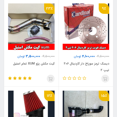
23٪
9٪
3,500,000
4,100,000
4,500,000
تومان
4,500,000
تومان
دیسک ترمز سوراخ دار کاردینال 206
کیت مکش پژو XUM تمام استیل
تیپ 2
12٪
15٪