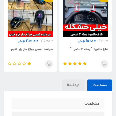
2,100,000
150,000
220,000
تومان
3,500,000
تومان
شاخ داشبرد " بسته 2 عددی "
سردنده لمسی چراغ دار پژو قدیم
مشخصات
دیدگاه‌ها
مشخصات