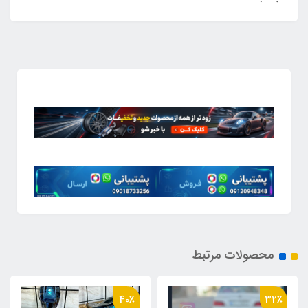
محصولات مرتبط
40٪
32٪