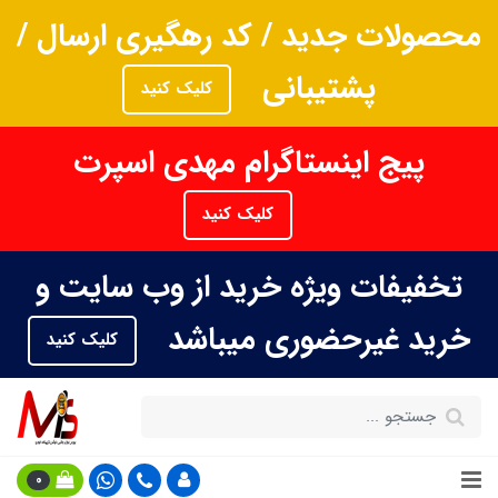
محصولات جدید / کد رهگیری ارسال /
پشتیبانی
کلیک کنید
پیج اینستاگرام مهدی اسپرت
کلیک کنید
تخفیفات ویژه خرید از وب سایت و
خرید غیرحضوری میباشد
کلیک کنید
0