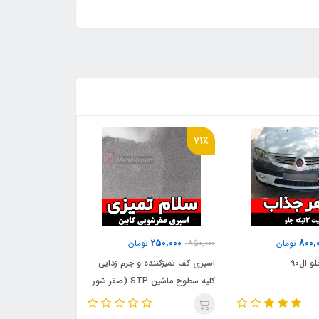
71٪
250,000
800,
تومان
850,000
تومان
اسپری کف تمیزکننده و جرم زدایی
کلیه سطوح ماشین STP (صفر شور
)