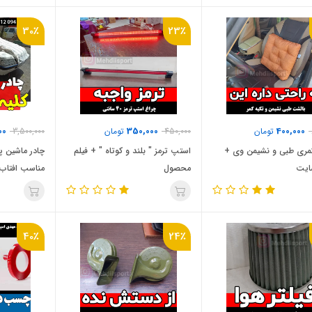
30٪
23٪
00
350,000
400,000
تومان
450,000
تومان
3,500,000
ری طبی و نشیمن وی +
استپ ترمز " بلند و کوتاه " + فیلم
چادر ماشین پا
ایت
محصول
مناسب افتاب 
40٪
24٪