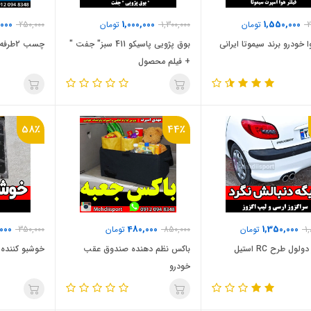
,000
1,000,000
1,550,000
2
تومان
1,300,000
تومان
250,000
ا خودرو برند سیموتا ایرانی
بوق پژویی پاسیکو 411 سبز" جفت "
چسب 2طرفه حرارتی
+ فیلم محصول
58٪
44٪
000
480,000
1,350,000
1
تومان
850,000
تومان
350,000
لول طرح RC استیل
باکس نظم دهنده صندوق عقب
خوشبو کننده 
خودرو