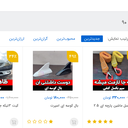
9
تیب نمایش:
جدیدترین
محبوب‌ترین
گران‌ترین
ارزان‌ترین
34٪
49٪
000
180,000
330,000
تومان
350,000
تومان
1,200,000
سیم بکسل ماشین پارچه ای 2.5
بال کوسه ای اسپرت
کیت 3تیکه جلو ال90