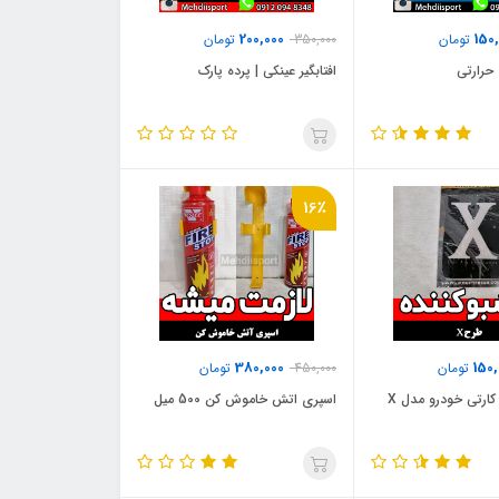
200,000
150
تومان
350,000
تومان
افتابگیر عینکی | پرده پارک
16٪
380,000
150,
تومان
450,000
تومان
کارتی خودرو مدل X
اسپری اتش خاموش کن 500 میل