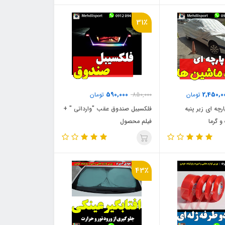
31٪
590,000
2,450,0
تومان
850,000
تومان
رچه ای زیر پنبه
فلکسیبل صندوق عقب "وارداتی " +
و گرما
فیلم محصول
43٪