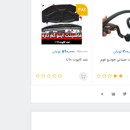
38٪
590,000
300,
تومان
950,000
تومان
 صندلی خودرو فوم
نمد کاپوت L90
15
14