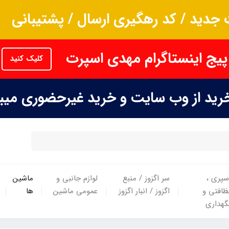
جدید / کد رهگیری ارسال / پشتیبانی
پیج اینستاگرام مهدی اسپرت
کلیک کنید
خرید از وب سایت و خرید غیرحضوری می
سپری ،
سر اگزوز / منبع
لوازم جانبی و
ماشین
ظافتی و
اگزوز / انبار اگزوز
عمومی ماشین
ها
گهداری