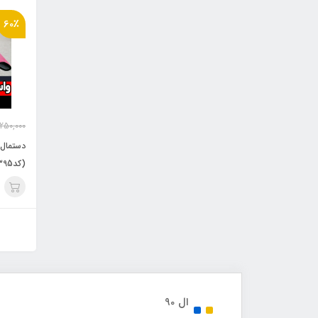
60٪
250,000
(کد00395)
ال 90