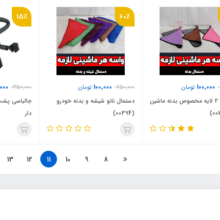
15٪
60٪
000
100,000
100,000
تومان
250,000
تومان
350,000
دستمال 2 لایه مخصوص بدنه ماشین
دستمال نانو شیشه و بدنه خودرو
جالباسی پشت
(00394)
دار
13
12
11
10
9
8