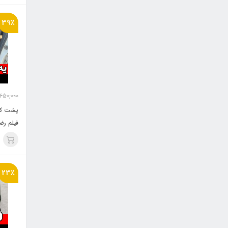
39٪
650,000
پشت کم
فیلم رض
23٪