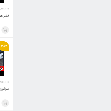
,000,000
فیلتر هو
28٪
,850,000
سراگزوز دو