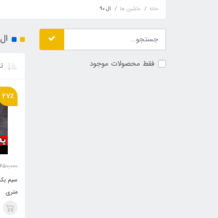
خانه
ماشین ها
ال 90
ال 0
فقط محصولات موجود
تر
27٪
450,000
متری